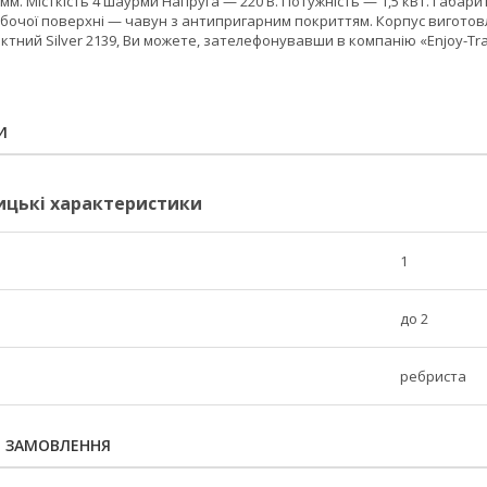
 мм. Місткість 4 шаурми Напруга — 220 В. Потужність — 1,5 кВт. Габа
обочої поверхні — чавун з антипригарним покриттям. Корпус виготовлени
ктний Silver 2139, Ви можете, зателефонувавши в компанію «Enjoy-T
И
ицькі характеристики
1
до 2
ребриста
Я ЗАМОВЛЕННЯ