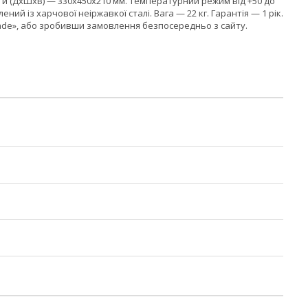
рити (ДхШхВ) — 330x450x210 мм. Температурний режим від +50 до
й із харчової неіржавкої сталі. Вага — 22 кг. Гарантія — 1 рік.
rade», або зробивши замовлення безпосередньо з сайту.