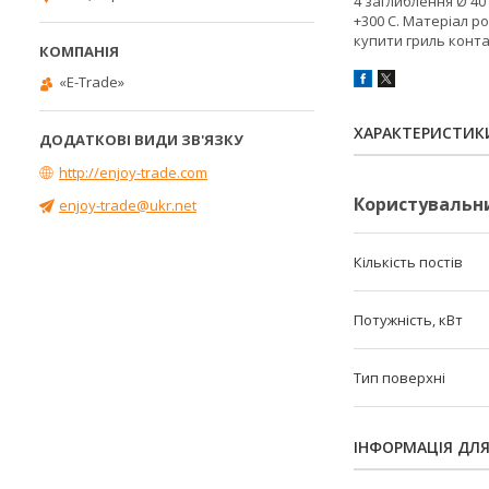
4 заглиблення Ø 40
+300 С. Матеріал р
купити гриль конта
«E-Trade»
ХАРАКТЕРИСТИК
http://enjoy-trade.com
Користувальн
enjoy-trade@ukr.net
Кількість постів
Потужність, кВт
Тип поверхні
ІНФОРМАЦІЯ ДЛ