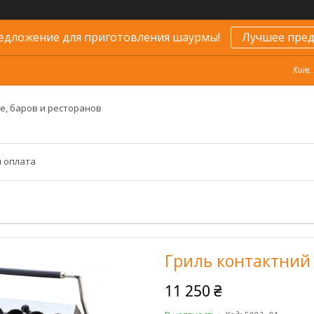
едложение для приготовления шаурмы!
Лучшее пред
Київ,
е, баров и ресторанов
и оплата
Гриль контактний S
11 250 ₴