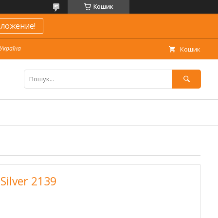
Кошик
ложение!
 Україна
Кошик
ilver 2139