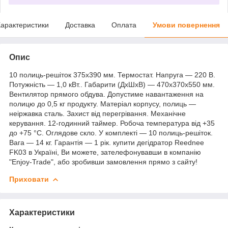
арактеристики
Доставка
Оплата
Умови повернення
Опис
10 полиць-решіток 375х390 мм. Термостат. Напруга — 220 В.
Потужність — 1,0 кВт.. Габарити (ДхШхВ) — 470х370х550 мм.
Вентилятор прямого обдува. Допустиме навантаження на
полицю до 0,5 кг продукту. Матеріал корпусу, полиць —
неіржавка сталь. Захист від перегрівання. Механічне
керування. 12-годинний таймер. Робоча температура від +35
до +75 °C. Оглядове скло. У комплекті — 10 полиць-решіток.
Вага — 14 кг. Гарантія — 1 рік. купити дегідратор Reednee
FK03 в Україні, Ви можете, зателефонувавши в компанію
"Enjoy-Trade", або зробивши замовлення прямо з сайту!
Приховати
Характеристики