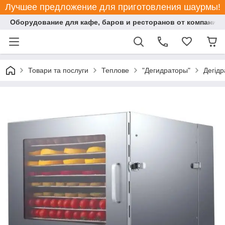
Лучшее предложение для приготовления шаурмы!
Оборудование для кафе, баров и ресторанов от компании "
Товари та послуги
Теплове
"Дегидраторы"
Дегід