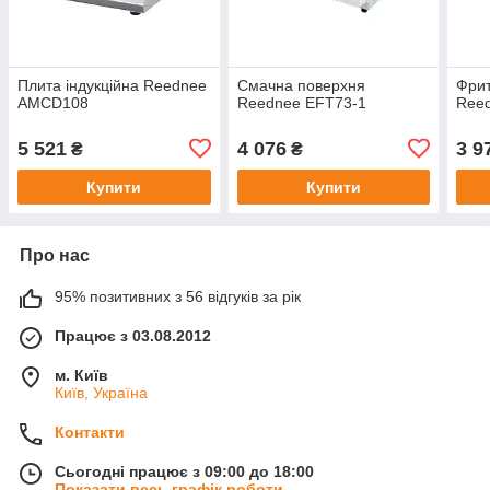
Плита індукційна Reednee
Смачна поверхня
Фри
AMCD108
Reednee EFT73-1
Ree
5 521
4 076
3 9
₴
₴
Купити
Купити
Про нас
95% позитивних з 56 відгуків за рік
Працює з 03.08.2012
м. Київ
Київ, Україна
Контакти
Сьогодні працює з 09:00 до 18:00
Показати весь графік роботи