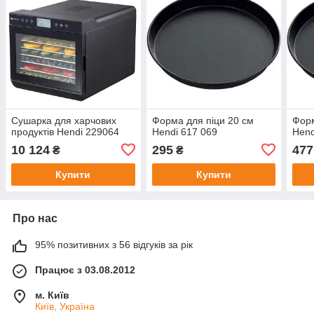
Сушарка для харчових
Форма для піци 20 см
Форм
продуктів Hendi 229064
Hendi 617 069
Hend
10 124
295
477
₴
₴
Купити
Купити
Про нас
95% позитивних з 56 відгуків за рік
Працює з 03.08.2012
м. Київ
Київ, Україна