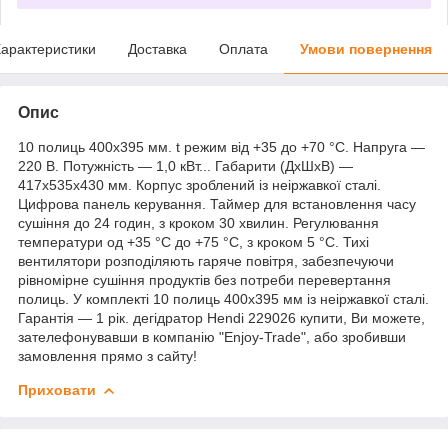
арактеристики
Доставка
Оплата
Умови повернення
Опис
10 полиць 400х395 мм. t режим від +35 до +70 °C. Напруга —
220 В. Потужність — 1,0 кВт... Габарити (ДхШхВ) —
417х535х430 мм. Корпус зроблений із неіржавкої сталі.
Цифрова панель керування. Таймер для встановлення часу
сушіння до 24 годин, з кроком 30 хвилин. Регулювання
температури од +35 °C до +75 °C, з кроком 5 °C. Тихі
вентилятори розподіляють гаряче повітря, забезпечуючи
рівномірне сушіння продуктів без потреби перевертання
полиць. У комплекті 10 полиць 400x395 мм із неіржавкої сталі.
Гарантія — 1 рік. дегідратор Hendi 229026 купити, Ви можете,
зателефонувавши в компанію "Enjoy-Trade", або зробивши
замовлення прямо з сайту!
Приховати