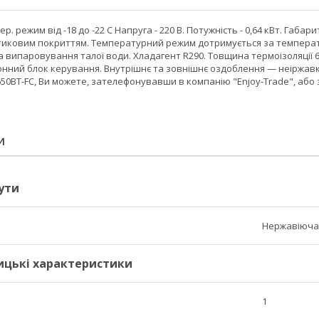
ер. режим від -18 до -22 C Напруга - 220 В. Потужність - 0,64 кВт. Габар
стиковим покриттям. Температурний режим дотримується за температур
випаровування талої води. Хладагент R290. Товщина термоізоляції 60
нний блок керування. Внутрішнє та зовнішнє оздоблення — неіржавка с
650BT-FC, Ви можете, зателефонувавши в компанію "Enjoy-Trade", аб
И
ути
Нержавіюча
ицькі характеристики
1