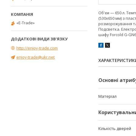
Об'єм — 650 л. Темп
(530х650 мм) з пла
«E-Trade»
розморожування та 
Подсветка. Електро
шафу Forcold G-GN
http://enjoy-trade.com
enjoy-trade@ukr.net
ХАРАКТЕРИСТИК
Основні атриб
Матеріал
Користувальн
Кількість дверей