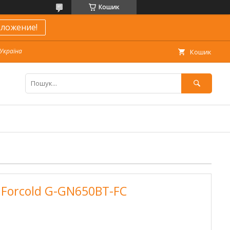
Кошик
ложение!
 Україна
Кошик
Forcold G-GN650BT-FC