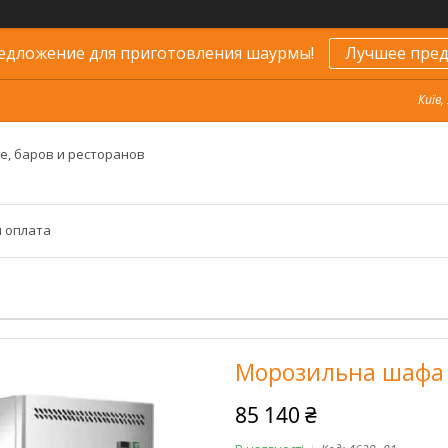
едложение для приготовления шаурмы!
Лучшее пред
Київ,
е, баров и ресторанов
и оплата
Морозильна шафа 
85 140 ₴