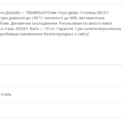
ити (ДхШхВ) — 740x830x2010 мм. Глухі двері. 3 полиці GN 2/1
и довкілля до +38 °C і вологості до 60%. Автоматичне
 мм. Динамічне охолодження. Регульовані по висоті ніжки.
таль AISI201. Вага — 131 кг. Гарантія: 1 рік купити морозильну
о зробивши замовлення безпосередньо з сайту!
 сталь