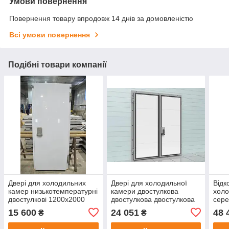
Умови повернення
Повернення товару впродовж 14 днів за домовленістю
Всі умови повернення
Подібні товари компанії
Двері для холодильних
Двері для холодильної
Відк
камер низькотемпературні
камери двостулкова
холо
двостулкові 1200х2000
двостулкова двостулкова
сере
Стандарт ППУ-100
двостулкова 1700х2200
поле
15 600
24 051
48 
₴
₴
Стандарт ППУ-80
Люк