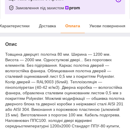
Замовлення під захистом
Характеристики
Доставка
Оплата
Умови повернення
Опис
Товщина дверцят. полотна 80 мм. Ширина — 1200 мм.
Висота — 2000 мм. Одностулкові двері... Без порогових
елементів. Без підігрівання. Каркас полотна дверей —
вологостійка фанера. Облицювання полотна дверей —
сталевий оцинкований лист 0,5 мм з покриттям Polyester.
Колір дверей — RAL9003 (білий). Теплоізоляція —
пінополіуретан (40-42 кг/м3). Дверна коробка — вологостійка
фанера, обрамлена сталевим оцинкованим листом 0,5 мм з
покриттям Polyester. Можливі модифікації — обшивка полотна
дверного блока та дверної коробки з неіржавкої сталі AISI 201
або AISI 304. Виконання з порожевою пластиною (алюміній
15 мм). Виготовлення з порогою 100 мм. Кабель подогрева.
Наповнювач ППС100. холодні двері відкривні
середньотемпературні 1200х2000 Стандарт ППУ-80 купити,