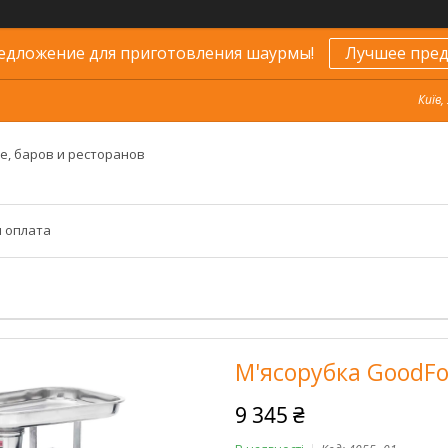
едложение для приготовления шаурмы!
Лучшее пред
Київ,
е, баров и ресторанов
и оплата
М'ясорубка GoodF
9 345 ₴