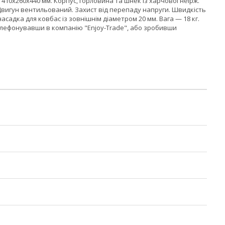
 410х260х440 мм. Корпус, горловина та шнек із харчової неірж.
вигун вентильований. Захист від перепаду напруги. Швидкість
 насадка для ковбас із зовнішнім діаметром 20 мм. Вага — 18 кг.
телефонувавши в компанію "Enjoy-Trade", або зробивши