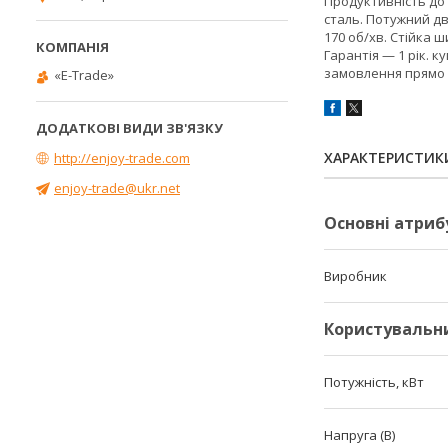
Продуктивність до 
сталь. Потужний д
170 об/хв. Стійка ш
Гарантія — 1 рік.
замовлення прямо 
«E-Trade»
ХАРАКТЕРИСТИК
http://enjoy-trade.com
enjoy-trade@ukr.net
Основні атриб
Виробник
Користувальн
Потужність, кВт
Напруга (В)