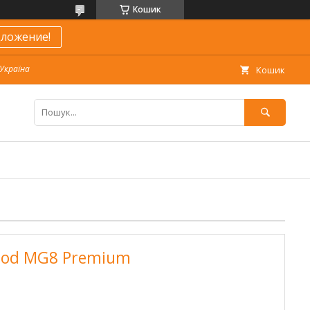
Кошик
ложение!
 Україна
Кошик
ood MG8 Premium