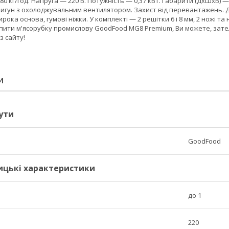
80 кг/год. Напруга — 220 В. Потужність — 0,37 кВт. Габарити (ДхШхВ) —
вигун з охолоджувальним вентилятором. Захист від перевантажень. Д
ирока основа, гумові ніжки. У комплекті — 2 решітки 6 і 8 мм, 2 ножі та
 купити м'ясорубку промислову GoodFood MG8 Premium, Ви можете, за
з сайту!
И
ути
GoodFood
ицькі характеристики
до 1
220