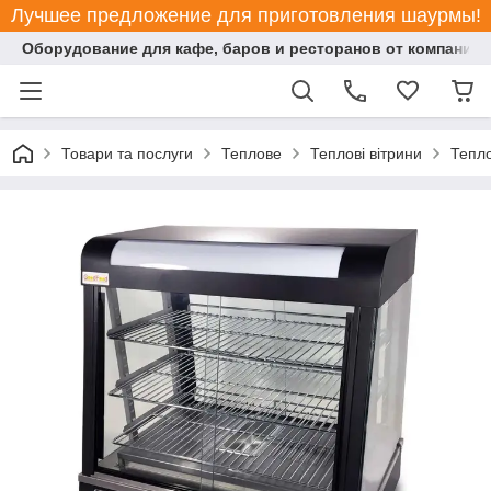
Лучшее предложение для приготовления шаурмы!
Оборудование для кафе, баров и ресторанов от компании "
Товари та послуги
Теплове
Теплові вітрини
Тепло