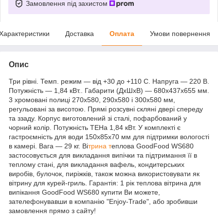
Замовлення під захистом
Характеристики
Доставка
Оплата
Умови повернення
Опис
Три рівні. Темп. режим — від +30 до +110 С. Напруга — 220 В.
Потужність — 1,84 кВт.. Габарити (ДхШхВ) — 680х437х655 мм.
3 хромовані полиці 270х580, 290х580 і 300х580 мм,
регульовані за висотою. Прямі розсувні скляні двері спереду
та ззаду. Корпус виготовлений зі сталі, пофарбований у
чорний колір. Потужність ТЕНа 1,84 кВт. У комплекті є
гастроємність для води 150х85х70 мм для підтримки вологості
в камері. Вага — 29 кг. Ві
трина т
еплова GoodFood WS680
застосовується для викладання випічки та підтримання її в
теплому стані, для викладання вафель, кондитерських
виробів, булочок, пиріжків, також можна використовувати як
вітрину для курей-гриль. Гарантія: 1 рік теплова вітрина для
випікання GoodFood WS680 купити Ви можете,
зателефонувавши в компанію "Enjoy-Trade", або зробивши
замовлення прямо з сайту!