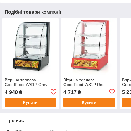
Подібні товари компанії
Вітрина теплова
Вітрина теплова
Вітр
GoodFood WS1P Grey
GoodFood WS1P Red
Goo
4 940
4 717
5 2
₴
₴
Купити
Купити
Про нас