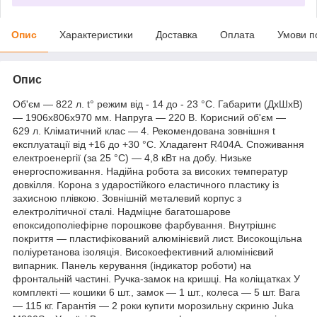
Опис
Характеристики
Доставка
Оплата
Умови п
Опис
Об'єм — 822 л. t° режим від - 14 до - 23 °C. Габарити (ДхШхВ)
— 1906x806x970 мм. Напруга — 220 В. Корисний об'єм —
629 л. Кліматичний клас — 4. Рекомендована зовнішня t
експлуатації від +16 до +30 °C. Хладагент R404A. Споживання
електроенергії (за 25 °C) — 4,8 кВт на добу. Низьке
енергоспоживання. Надійна робота за високих температур
довкілля. Корона з ударостійкого еластичного пластику із
захисною плівкою. Зовнішній металевий корпус з
електролітичної сталі. Надміцне багатошарове
епоксидополіефірне порошкове фарбування. Внутрішнє
покриття — пластифікований алюмінієвий лист. Високощільна
поліуретанова ізоляція. Високоефективний алюмінієвий
випарник. Панель керування (індикатор роботи) на
фронтальній частині. Ручка-замок на кришці. На коліщатках У
комплекті — кошики 6 шт., замок — 1 шт., колеса — 5 шт. Вага
— 115 кг. Гарантія — 2 роки купити морозильну скриню Juka