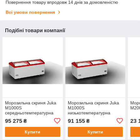
Повернення товару впродовж 14 днів за домовленістю
Всі умови повернення
Подібні товари компанії
Морозильна скриня Juka
Морозильна скриня Juka
Моро
M1000S
M1000S
M20
середньотемпературна
низькотемпературна
95 275
91 155
23 
₴
₴
Купити
Купити