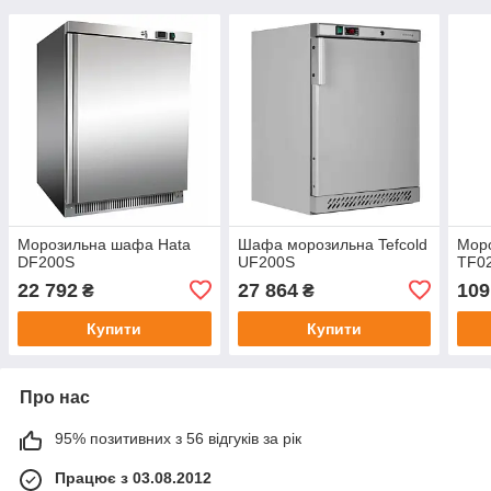
Морозильна шафа Hata
Шафа морозильна Tefcold
Моро
DF200S
UF200S
TF0
22 792
27 864
109
₴
₴
Купити
Купити
Про нас
95% позитивних з 56 відгуків за рік
Працює з 03.08.2012