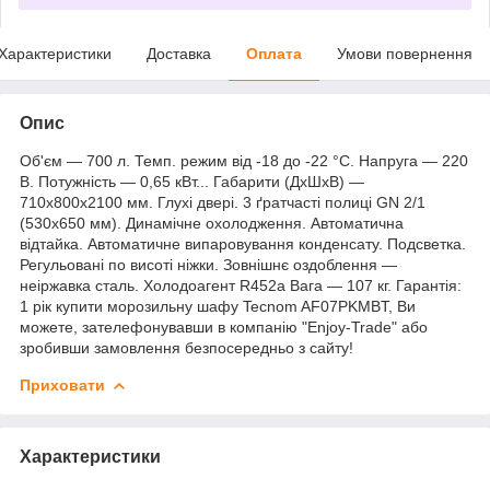
Характеристики
Доставка
Оплата
Умови повернення
Опис
Об'єм — 700 л. Темп. режим від -18 до -22 °C. Напруга — 220
В. Потужність — 0,65 кВт... Габарити (ДхШхВ) —
710x800x2100 мм. Глухі двері. 3 ґратчасті полиці GN 2/1
(530х650 мм). Динамічне охолодження. Автоматична
відтайка. Автоматичне випаровування конденсату. Подсветка.
Регульовані по висоті ніжки. Зовнішнє оздоблення —
неіржавка сталь. Холодоагент R452a Вага — 107 кг. Гарантія:
1 рік купити морозильну шафу Tecnom AF07PKMBT, Ви
можете, зателефонувавши в компанію "Enjoy-Trade" або
зробивши замовлення безпосередньо з сайту!
Приховати
Характеристики