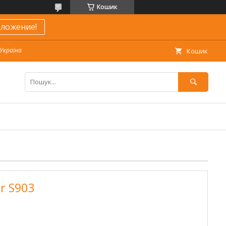
Кошик
ложение!
 Україна
Кошик
ar S903