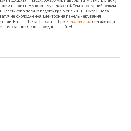
барити (ДхШхВ) — 1365x700x875 мм. 3 дверцята. Місткість відсіку
тиковим покриттям у кожному відділенні. Температурний режим
і. Пластикова полиця вздовж краю стільниці. Внутрішнє та
 Статичне охолодження. Електронна панель керування.
и. Вага — 107 кг. Гарантія: 1 рік х
олодильний
стіл для піци
ши замовлення безпосередньо з сайту!