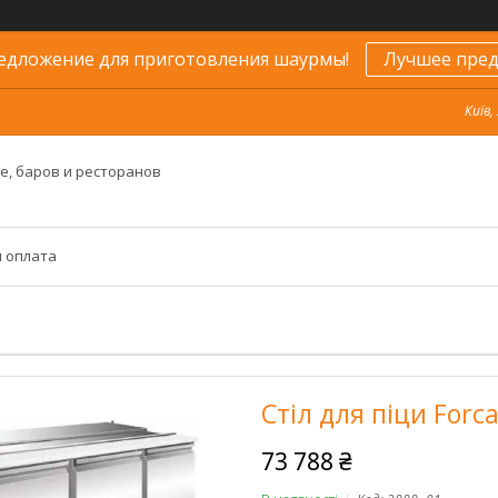
едложение для приготовления шаурмы!
Лучшее пред
Київ,
е, баров и ресторанов
и оплата
Стіл для піци Forc
73 788 ₴