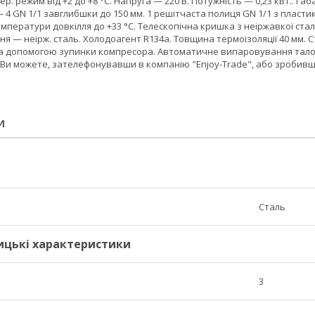
ер. режим від +2 до +8 °C. Напруга — 220 В. Потужність — 0,23 кВт.. Га
— 4 GN 1/1 завглибшки до 150 мм. 1 решітчаста полиця GN 1/1 з плас
мператури довкілля до +33 °C. Телескопічна кришка з неіржавкої стал
я — неірж. сталь. Холодоагент R134a. Товщина термоізоляції 40 мм.
допомогою зупинки компресора. Автоматичне випаровування талої вод
, Ви можете, зателефонувавши в компанію "Enjoy-Trade", або зробив
И
Сталь
ицькі характеристики
3