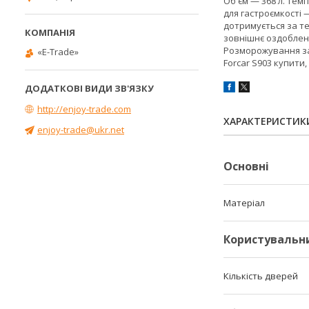
Об'єм — 368 л. Темп
для гастроємкості 
дотримується за те
зовнішнє оздобленн
Розморожування за 
«E-Trade»
Forcar S903 купити
http://enjoy-trade.com
ХАРАКТЕРИСТИК
enjoy-trade@ukr.net
Основні
Матеріал
Користувальн
Кількість дверей