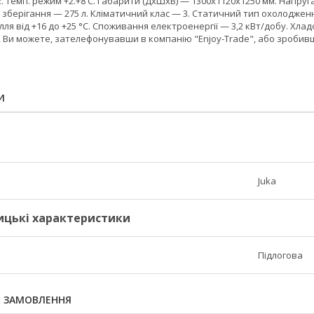
м2. Темп. режим +2.+8 С. Габарити (ДхШхВ) — 1300х1120х1250 мм. Напру
ри зберігання — 275 л. Кліматичний клас — 3. Статичний тип охолод
я від +16 до +25 °C. Споживання електроенергії — 3,2 кВт/добу. Хладоге
и, Ви можете, зателефонувавши в компанію "Enjoy-Trade", або зроби
И
Juka
ицькі характеристики
Підлогова
Я ЗАМОВЛЕННЯ