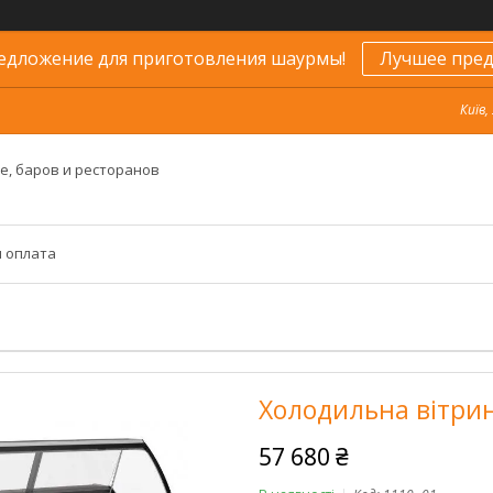
едложение для приготовления шаурмы!
Лучшее пред
Київ,
е, баров и ресторанов
и оплата
Холодильна вітрин
57 680 ₴