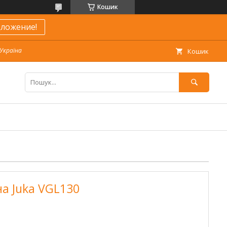
Кошик
ложение!
 Україна
Кошик
а Juka VGL130