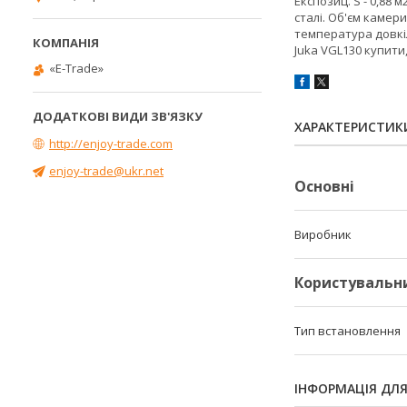
Експозиц. S - 0,88 
сталі. Об'єм каме
температура довкілл
Juka VGL130 купит
«E-Trade»
ХАРАКТЕРИСТИК
http://enjoy-trade.com
enjoy-trade@ukr.net
Основні
Виробник
Користувальн
Тип встановлення
ІНФОРМАЦІЯ ДЛ