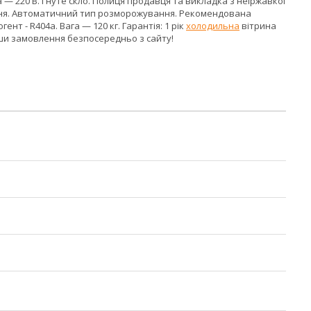
га — 220 В. Гнуте скло. Полиця продавця та викладка з неіржавкої
ження. Автоматичний тип розморожування. Рекомендована
нт - R404a. Вага — 120 кг. Гарантія: 1 рік
холодильна
вітрина
вши замовлення безпосередньо з сайту!