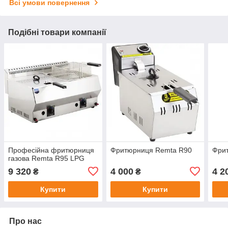
Всі умови повернення
Подібні товари компанії
Професійна фритюрниця
Фритюрниця Remta R90
Фри
газова Remta R95 LPG
9 320
4 000
4 2
₴
₴
Купити
Купити
Про нас