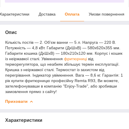
Характеристики
Доставка
Оплата
Умови повернення
Опис
Кількість постів — 2. Об'єм ванни — 5 л. Напруга — 220 В.
Потужність — 4,8 кВт. Габарити (ДхШхВ) — 580x620x355 мм.
Габарити кошика (ДхШхВ) — 180x210x120 мм. Корпус і кошик
із неіржавкої сталі. Увімкнення
фритюрниці
від
терморегулятора, що неабияк збільшує термін експлуатації.
Кришка з неіржавкої сталі. Термостат із захистом від
перегрівання. Індикатор увімкнення. Вага — 8,6 кг. Гарантія: 1
рік купити фритюрницю професійну Remta R93, Ви можете,
зателефонувавши в компанію "Enjoy-Trade", або зробивши
замовлення прямо з сайту!
Приховати
Характеристики