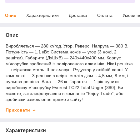
Опис
Характеристики
Доставка
Оплата
Умови п
Опис
Виробляється — 280 кг/год. Угор. Реверс. Напруга — 380 В.
Потужність — 1,1 кВт. Система ножів — угор (3 ножі, 2
решітки). Габарити (ДхШхВ) — 240х440х400 мм. Корпус
м'ясорубки зроблений із полірованого алюмінію. Ніж і решітка
— неіржавка сталь. Шнек-чавун. Редуктор у олійній ванні. У
комплекті — 3 решітки з неірж. сталі з діам. - 4,5 мм, 8 мм, і
нульова решітка. Вага — 26 кг. Гарантія — 1 рік. купити
виробничу м'ясорубку Everest TC22 Total Unger (380), Ви
можете, зателефонувавши в компанію "Enjoy-Trade", або
зробивши замовлення прямо з сайту!
Приховати
Характеристики