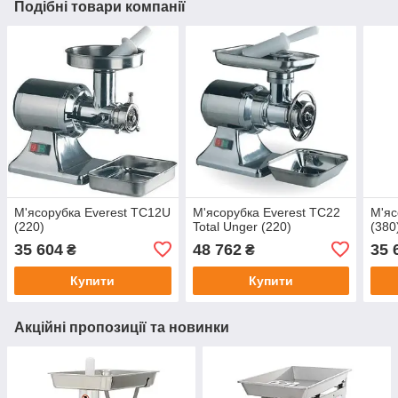
Подібні товари компанії
М'ясорубка Everest TC12U
М'ясорубка Everest TC22
М'яс
(220)
Total Unger (220)
(380
35 604
48 762
35 
₴
₴
Купити
Купити
Акційні пропозиції та новинки