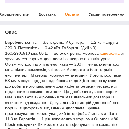
Характеристики
Доставка
Оплата
Умови повернення
Опис
Виробляється-ть — 3,5 кг/день. V бункера — 1,2 кг. Напруга —
220 В. Потужність — 0,42 кВт. Габарити (ДхШхВ) —
160х290х510 мм. 80 E — це електронна жорнова
кавомолка
зі
зручним сенсорним дисплеєм і сенсорною клавіатурою.
Об'єм місткості для меленої кави — 280 г. Немає ключів або
механічних вимикачів, які могли б скоротити його термін
експлуатації. Матеріал корпусу — алюміній. Його плоскі леза
63 мм можуть щодня подрібнювати до 3,5 кг порошку кави,
що робить його ідеальним для кафе та ремісничих кафе зі
щоденним споживанням кави. Ця дробилка з диспенсером
має 3 варіанти вимірювання та має лічильник дозатора із
захистом від скидання. Дозувальний пристрій для однієї-двох
порцій, з цифровим візуальним дисплеєм. Зручне
програмування, користувацький інтерфейс 7 мовами. Вага —
11,3 кг. Гарантія — 1 рік. кавомолка з жорнами Quamar M80
Electronic купити Ви можете, зателефонувавши в компанію