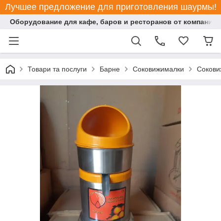
Лучшее предложение для приготовления шаурмы!
Оборудование для кафе, баров и ресторанов от компании "
Товари та послуги
Барне
Соковижималки
Сокови