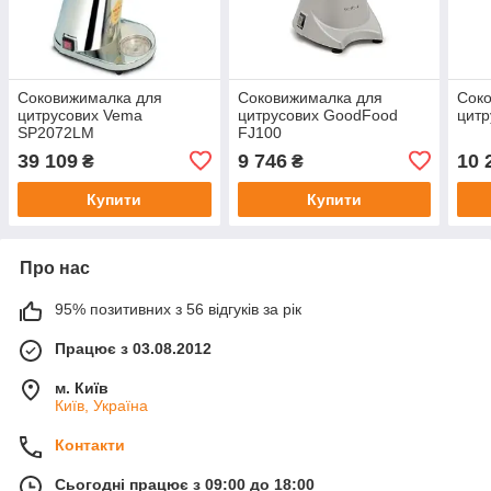
Соковижималка для
Соковижималка для
Сок
цитрусових Vema
цитрусових GoodFood
цитр
SP2072LM
FJ100
39 109
9 746
10 
₴
₴
Купити
Купити
Про нас
95% позитивних з 56 відгуків за рік
Працює з 03.08.2012
м. Київ
Київ, Україна
Контакти
Сьогодні працює з 09:00 до 18:00