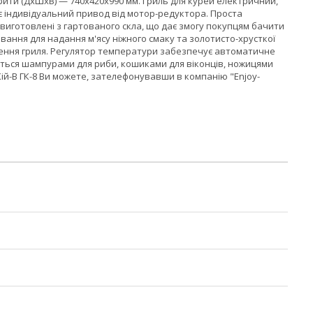
арити (ДхШхВ) — 740x420x990 мм. Гриль для курей електричний,
індивідуальний привод від мотор-редуктора. Проста
 виготовлені з гартованого скла, що дає змогу покупцям бачити
ання для надання м'ясу ніжного смаку та золотисто-хрусткої
лення гриля. Регулятор температури забезпечує автоматичне
ься шампурами для риби, кошиками для віконців, ножицями
 Кій-В ГК-8 Ви можете, зателефонувавши в компанію "Enjoy-