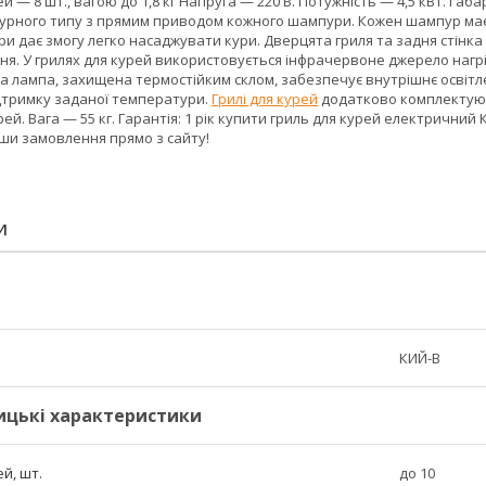
 — 8 шт., вагою до 1,8 кг Напруга — 220 В. Потужність — 4,5 кВт. Габ
рного типу з прямим приводом кожного шампури. Кожен шампур має 
и дає змогу легко насаджувати кури. Дверцята гриля та задня стінка
я. У грилях для курей використовується інфрачервоне джерело нагрів
на лампа, захищена термостійким склом, забезпечує внутрішнє освіт
дтримку заданої температури.
Грилі для курей
додатково комплектуют
ей. Вага — 55 кг. Гарантія: 1 рік купити гриль для курей електричний
вши замовлення прямо з сайту!
И
КИЙ-В
ицькі характеристики
й, шт.
до 10