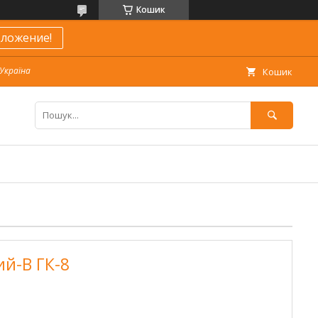
Кошик
ложение!
 Україна
Кошик
ий-В ГК-8