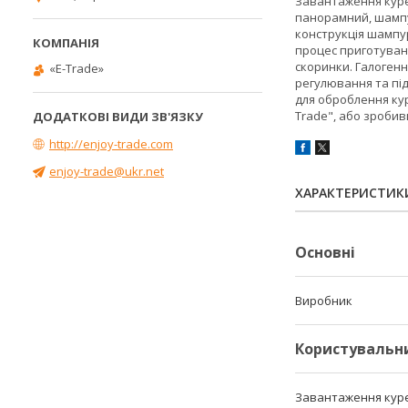
Завантаження курей
панорамний, шампу
конструкція шампур
процес приготуванн
скоринки. Галоген
«E-Trade»
регулювання та пі
для оброблення кур
Trade", або зроби
http://enjoy-trade.com
enjoy-trade@ukr.net
ХАРАКТЕРИСТИК
Основні
Виробник
Користувальн
Завантаження куре