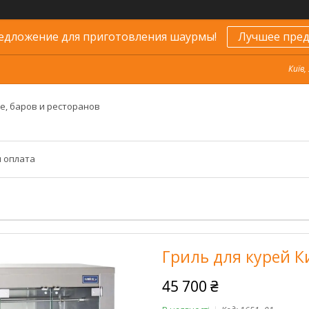
едложение для приготовления шаурмы!
Лучшее пред
Київ,
е, баров и ресторанов
и оплата
Гриль для курей К
45 700 ₴