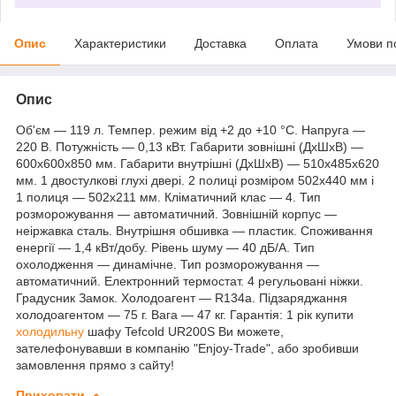
Опис
Характеристики
Доставка
Оплата
Умови п
Опис
Об'єм — 119 л. Темпер. режим від +2 до +10 °C. Напруга —
220 В. Потужність — 0,13 кВт. Габарити зовнішні (ДхШхВ) —
600х600х850 мм. Габарити внутрішні (ДхШхВ) — 510х485х620
мм. 1 двостулкові глухі двері. 2 полиці розміром 502х440 мм і
1 полиця — 502х211 мм. Кліматичний клас — 4. Тип
розморожування — автоматичний. Зовнішній корпус —
неіржавка сталь. Внутрішня обшивка — пластик. Споживання
енергії — 1,4 кВт/добу. Рівень шуму — 40 дБ/А. Тип
охолодження — динамічне. Тип розморожування —
автоматичний. Електронний термостат. 4 регульовані ніжки.
Градусник Замок. Холодоагент — R134a. Підзаряджання
холодоагентом — 75 г. Вага — 47 кг. Гарантія: 1 рік купити
холодильну
шафу Tefcold UR200S Ви можете,
зателефонувавши в компанію "Enjoy-Trade", або зробивши
замовлення прямо з сайту!
Приховати