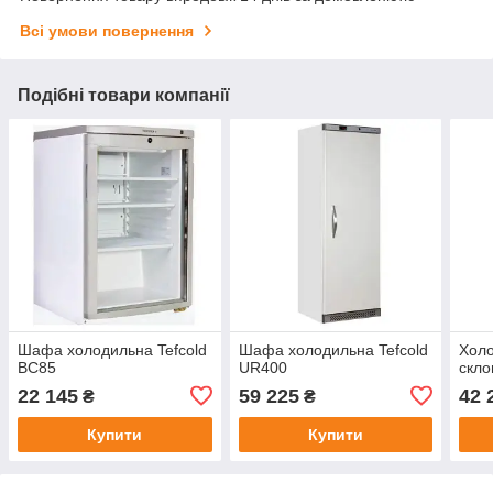
Всі умови повернення
Подібні товари компанії
Шафа холодильна Tefcold
Шафа холодильна Tefcold
Холо
BC85
UR400
скло
22 145
59 225
42 
₴
₴
Купити
Купити