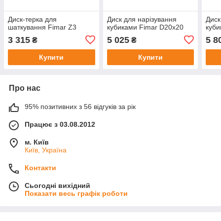
Диск-терка для
Диск для нарізування
Диск
шаткування Fimar Z3
кубиками Fimar D20х20
куби
3 315
5 025
5 8
₴
₴
Купити
Купити
Про нас
95% позитивних з 56 відгуків за рік
Працює з 03.08.2012
м. Київ
Київ, Україна
Контакти
Сьогодні вихідний
Показати весь графік роботи