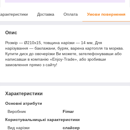
арактеристики
Доставка
Оплата
Умови повернення
Опис
Розмір — Ø210x15, товщина нарізки — 14 мм, Для
нарізування — баклажани, буряк, варена картопля та морква.
Купити диск до овочерізки Ви можете, зателефонувавши або
написавши в компанію «Enjoy-Trade», або зробивши
замовлення прямо з сайту!
Характеристики
Основні атрибути
Виробник
Fimar
Користувальницькі характеристики
Вид нарізки
слайсер