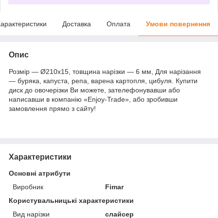
арактеристики
Доставка
Оплата
Умови повернення
Опис
Розмір — Ø210x15, товщина нарізки — 6 мм, Для нарізання
— буряка, капуста, репа, варена картопля, цибуля. Купити
диск до овочерізки Ви можете, зателефонувавши або
написавши в компанію «Enjoy-Trade», або зробивши
замовлення прямо з сайту!
Характеристики
Основні атрибути
Виробник
Fimar
Користувальницькі характеристики
Вид нарізки
слайсер