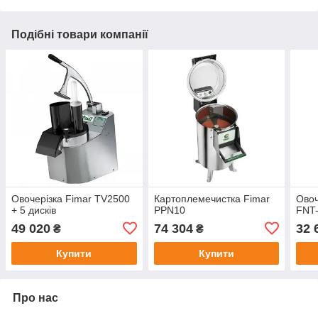
Подібні товари компанії
Овочерізка Fimar TV2500
Картоплемечистка Fimar
Овоч
+ 5 дисків
PPN10
FNT-
49 020
74 304
32 
₴
₴
Купити
Купити
Про нас