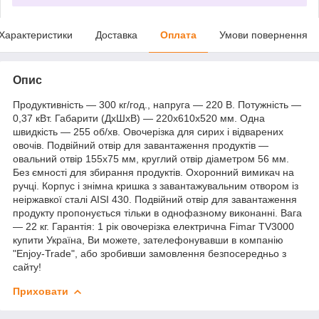
Характеристики
Доставка
Оплата
Умови повернення
Опис
Продуктивність — 300 кг/год., напруга — 220 В. Потужність —
0,37 кВт. Габарити (ДхШхВ) — 220х610х520 мм. Одна
швидкість — 255 об/хв. Овочерізка для сирих і відварених
овочів. Подвійний отвір для завантаження продуктів —
овальний отвір 155х75 мм, круглий отвір діаметром 56 мм.
Без ємності для збирання продуктів. Охоронний вимикач на
ручці. Корпус і знімна кришка з завантажувальним отвором із
неіржавкої сталі AISI 430. Подвійний отвір для завантаження
продукту пропонується тільки в однофазному виконанні. Вага
— 22 кг. Гарантія: 1 рік овочерізка електрична Fimar TV3000
купити Україна, Ви можете, зателефонувавши в компанію
"Enjoy-Trade", або зробивши замовлення безпосередньо з
сайту!
Приховати