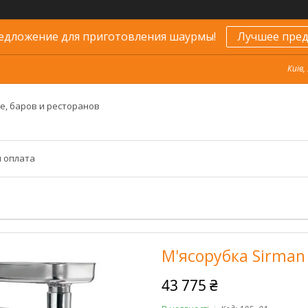
едложение для приготовления шаурмы!
Лучшее пред
Київ,
е, баров и ресторанов
и оплата
М'ясорубка Sirman
43 775 ₴