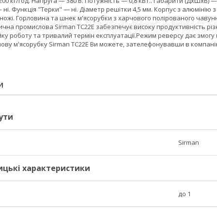
00 кг/год. Напруга — 380 В. Потужність — 0,8 кВт.. Габарити (ДхШхВ) —
 ні. Функція "Терки" — ні. Діаметр решітки 4,5 мм. Корпус з алюмінію
ожі. Горловина та шнек м'ясорубки з харчового полірованого чавунного
ична промислова Sirman TC22E забезпечує високу продуктивність різ
йку роботу та тривалий термін експлуатації.Режим реверсу дає змогу 
лову м'ясорубку Sirman TC22E Ви можете, зателефонувавши в компані
И
ути
Sirman
ицькі характеристики
до 1