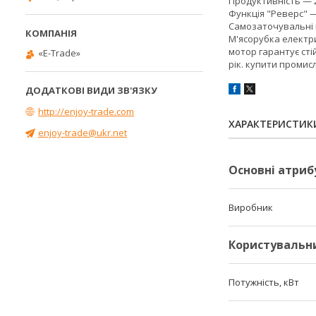
Продуктивність — 2
Функція "Реверс" —
Самозаточувальні н
М'ясорубка електр
мотор гарантує сті
«E-Trade»
рік. купити промис
http://enjoy-trade.com
ХАРАКТЕРИСТИК
enjoy-trade@ukr.net
Основні атриб
Виробник
Користувальн
Потужність, кВт