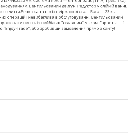
 215x440х520 мм. Система ножів — ентерпрайс (1 ніж, 1 решітка).
 з анодуванням. Вентильований двигун. Редуктор у олійній ванні.
 лиття.Решетка та ніж із неіржавкої сталі. Вага — 23 кг.
них операцій і невибаглива в обслуговуванні. Вентильований
працювати навіть із найбільш "складним" м'ясом. Гарантія — 1
ю "Enjoy-Trade", або зробивши замовлення прямо з сайту!