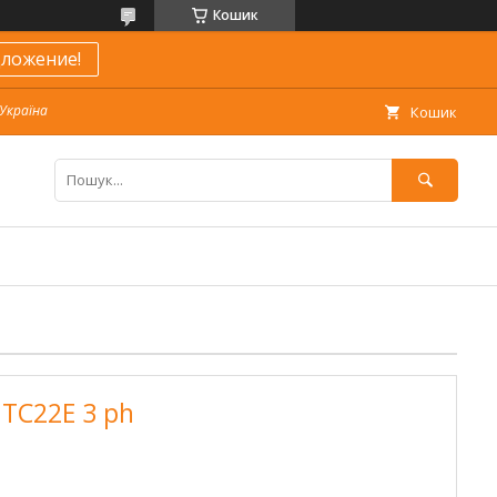
Кошик
ложение!
 Україна
Кошик
 TC22E 3 ph