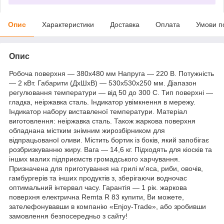
Опис
Характеристики
Доставка
Оплата
Умови п
Опис
Робоча поверхня — 380х480 мм Напруга — 220 В. Потужність
— 2 кВт. Габарити (ДхШхВ) — 530x530x250 мм. Діапазон
регулювання температури — від 50 до 300 С. Тип поверхні —
гладка, неіржавка сталь. Індикатор увімкнення в мережу.
Індикатор набору виставленої температури. Матеріал
виготовлення: неіржавка сталь. Також жаркова поверхня
обладнана містким знімним жирозбірником для
відпрацьованої оливи. Містить бортик із боків, який запобігає
розбризкуванню жиру. Вага — 14,6 кг. Підходять для кіосків та
інших малих підприємств громадського харчування.
Призначена для приготування на грилі м'яса, риби, овочів,
гамбургерів та інших продуктів з, зберігаючи водночас
оптимальний інтервал часу. Гарантія — 1 рік. жаркова
поверхня електрична Remta R 83 купити, Ви можете,
зателефонувавши в компанію «Enjoy-Trade», або зробивши
замовлення безпосередньо з сайту!