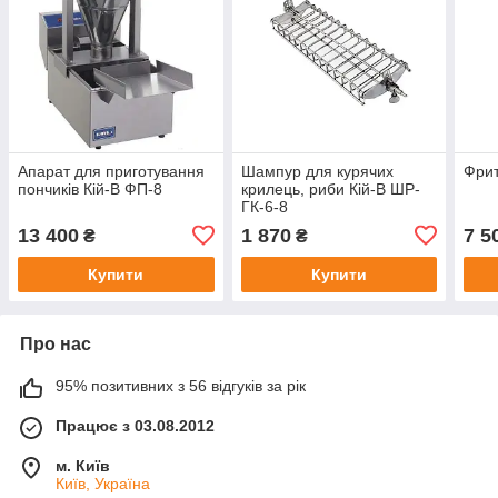
Апарат для приготування
Шампур для курячих
Фри
пончиків Кій-В ФП-8
крилець, риби Кій-В ШР-
ГК-6-8
13 400
1 870
7 5
₴
₴
Купити
Купити
Про нас
95% позитивних з 56 відгуків за рік
Працює з 03.08.2012
м. Київ
Київ, Україна