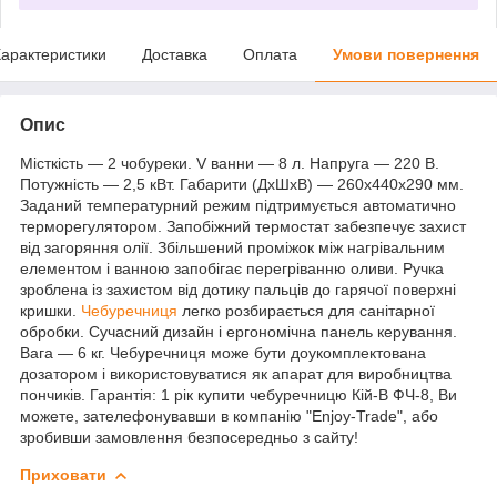
арактеристики
Доставка
Оплата
Умови повернення
Опис
Місткість — 2 чобуреки. V ванни — 8 л. Напруга — 220 В.
Потужність — 2,5 кВт. Габарити (ДхШхВ) — 260х440х290 мм.
Заданий температурний режим підтримується автоматично
терморегулятором. Запобіжний термостат забезпечує захист
від загоряння олії. Збільшений проміжок між нагрівальним
елементом і ванною запобігає перегріванню оливи. Ручка
зроблена із захистом від дотику пальців до гарячої поверхні
кришки.
Чебуречниця
легко розбирається для санітарної
обробки. Сучасний дизайн і ергономічна панель керування.
Вага — 6 кг. Чебуречниця може бути доукомплектована
дозатором і використовуватися як апарат для виробництва
пончиків. Гарантія: 1 рік купити чебуречницю Кій-В ФЧ-8, Ви
можете, зателефонувавши в компанію "Enjoy-Trade", або
зробивши замовлення безпосередньо з сайту!
Приховати