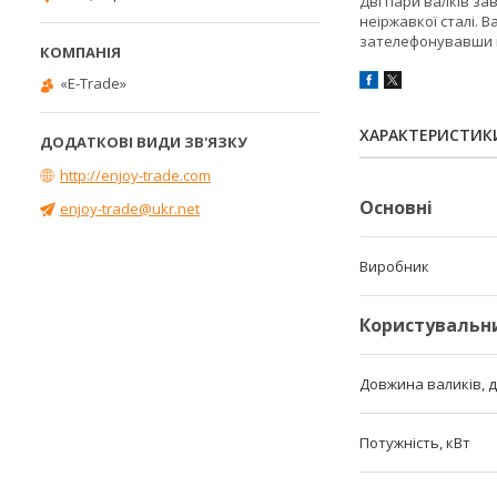
Дві пари валків за
неіржавкої сталі. В
зателефонувавши в
«E-Trade»
ХАРАКТЕРИСТИК
http://enjoy-trade.com
Основні
enjoy-trade@ukr.net
Виробник
Користувальн
Довжина валиків, д
Потужність, кВт