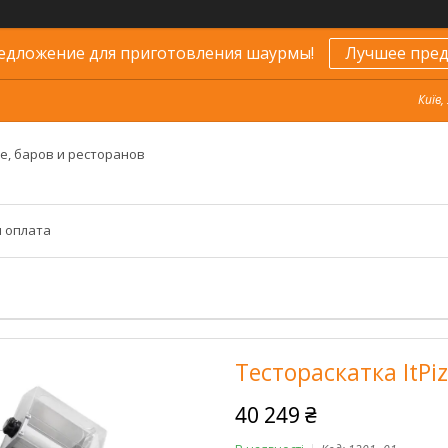
едложение для приготовления шаурмы!
Лучшее пред
Київ,
е, баров и ресторанов
и оплата
Тестораскатка ItPi
40 249 ₴