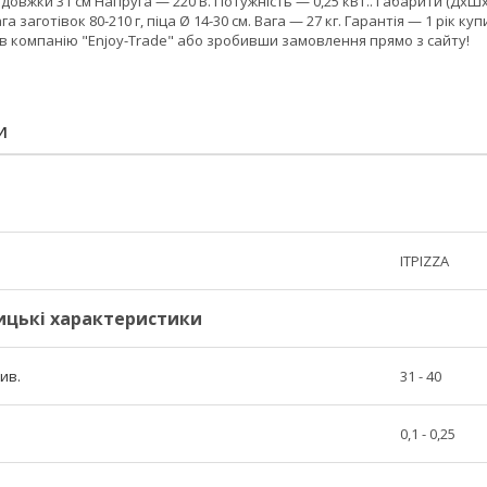
вдовжки 31 см Напруга — 220 В. Потужність — 0,25 кВт.. Габарити (Дх
ага заготівок 80-210 г, піца Ø 14-30 см. Вага — 27 кг. Гарантія — 1 рік
 компанію "Enjoy-Trade" або зробивши замовлення прямо з сайту!
И
ITPIZZA
ицькі характеристики
ив.
31 - 40
0,1 - 0,25