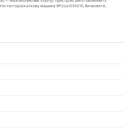
ШхВ) — 440x365x640 мм. Корпус пристрою виготовлений із
 купити тестораскаткову машину ItPizza DSA310, Ви можете,