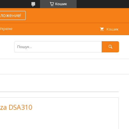
Кошик
ложение!
 Україна
Кошик
zza DSA310