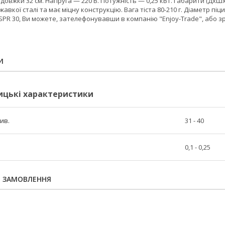
вдовжки 32 см. Напруга — 220 В. Потужність — 0,25 кВт. Габарити (ДхШ
авкої сталі та має міцну конструкцію. Вага тіста 80-210 г. Діаметр піц
 SPR 30, Ви можете, зателефонувавши в компанію "Enjoy-Trade", або 
И
ицькі характеристики
ив.
31 - 40
0,1 - 0,25
Я ЗАМОВЛЕННЯ