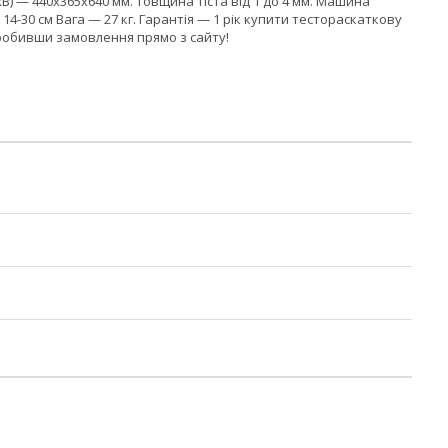
хВ) — 440x365x640 мм. Товщина тіста від 1 до 4 мм. Машина
и 14-30 см Вага — 27 кг. Гарантія — 1 рік купити тестораскаткову
зробивши замовлення прямо з сайту!