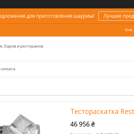
едложение для приготовления шаурмы!
Лучшее пред
Київ,
е, баров и ресторанов
и оплата
Тестораскатка Resto
46 956 ₴