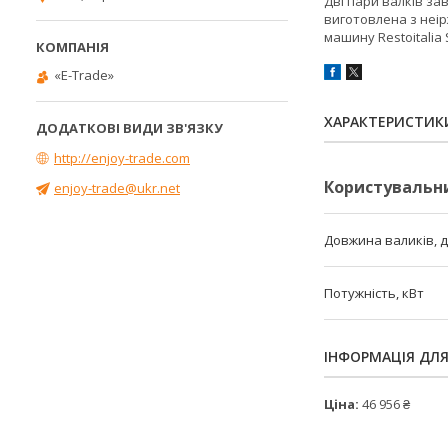
Дві пари валків за
виготовлена з неірж
машину Restoitalia
«E-Trade»
ХАРАКТЕРИСТИК
http://enjoy-trade.com
Користувальн
enjoy-trade@ukr.net
Довжина валиків, д
Потужність, кВт
ІНФОРМАЦІЯ ДЛ
Ціна:
46 956 ₴