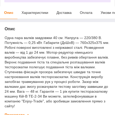
Опис
Характеристики
Доставка
Оплата
Умови п
Опис
Одна пара валків завдовжки 40 см. Напруга — 220/380 В.
Потужність — 0,25 кВт. Габарити (ДхШхВ) — 760x325x375 мм.
Робочі поверхні виготовлені з неіржавкої сталі. Розведення
валків — від 1 до 24 мм. Мотор-редуктор німецького
виробництва забезпечує плавне, без ривків обертання валків.
Верхнє подавання тіста та спеціальне розташування валків
тесторозкатки полегшує подавання тіста між валками.
Ступенева фіксація прозора забезпечує швидке та точне
настроювання валків тесторозаскатки. Конструкція виробу
запобігає травмуванню рук у процесі роботи. Зазор між
валками дає змогу розкачувати тестову заготівку заввишки до
24 мм. Вага — 48 кг. Гарантія — 1 рік купити тестораскаткову
машину Кій-В ТЕ-2-34 Ви можете, зателефонувавши в
компанію "Enjoy-Trade", або зробивши замовлення прямо з
сайту!
Приховати