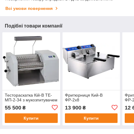
Всі умови повернення
Подібні товари компанії
Тестораскатка Кій-В ТЕ-
Фритюрниця Кий-В
Фри
МП-2-34 з мукозпитувачем
ФР-2х8
ФР-
55 500
13 900
12 
₴
₴
Купити
Купити