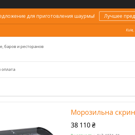
едложение для приготовления шаурмы!
Лучшее пред
Київ,
е, баров и ресторанов
и оплата
Морозильна скрин
38 110 ₴