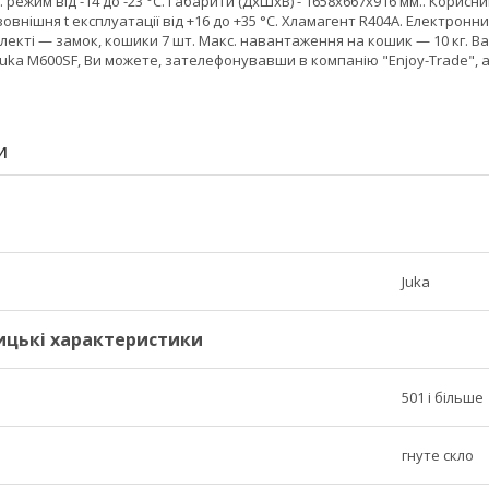
. режим від -14 до -23 °C. Габарити (ДхШхВ) - 1658x667x916 мм.. Корисн
овнішня t експлуатації від +16 до +35 °C. Хламагент R404A. Електронни
плекті — замок, кошики 7 шт. Макс. навантаження на кошик — 10 кг. Ва
uka M600SF, Ви можете, зателефонувавши в компанію "Enjoy-Trade",
И
Juka
ицькі характеристики
501 і більше
гнуте скло