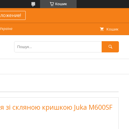
Кошик
ложение!
 Україна
Кошик
я зі скляною кришкою Juka M600SF