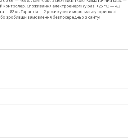
ий об'єм — 433 л. Лайт-бокс з LED-підсвіткою. Кліматичний клас —
й контролер. Споживання електроенергії (у разі +25 °C) — 4,3
га — 82 кг. Гарантія — 2 роки купити морозильну скриню зі
 або зробивши замовлення безпосередньо з сайту!