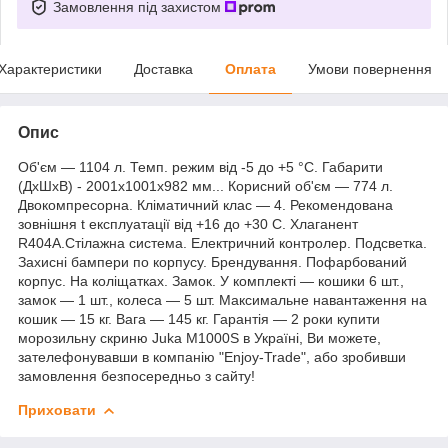
Замовлення під захистом
Характеристики
Доставка
Оплата
Умови повернення
Опис
Об'єм — 1104 л. Темп. режим від -5 до +5 °C. Габарити
(ДхШхВ) - 2001x1001x982 мм... Корисний об'єм — 774 л.
Двокомпресорна. Кліматичний клас — 4. Рекомендована
зовнішня t експлуатації від +16 до +30 С. Хлаганент
R404A.Стілажна система. Електричний контролер. Подсветка.
Захисні бампери по корпусу. Брендування. Пофарбований
корпус. На коліщатках. Замок. У комплекті — кошики 6 шт.,
замок — 1 шт., колеса — 5 шт. Максимальне навантаження на
кошик — 15 кг. Вага — 145 кг. Гарантія — 2 роки купити
морозильну скриню Juka M1000S в Україні, Ви можете,
зателефонувавши в компанію "Enjoy-Trade", або зробивши
замовлення безпосередньо з сайту!
Приховати