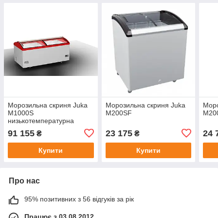
Морозильна скриня Juka
Морозильна скриня Juka
Моро
M1000S
M200SF
M20
низькотемпературна
91 155
23 175
24 
₴
₴
Купити
Купити
Про нас
95% позитивних з 56 відгуків за рік
Працює з 03.08.2012