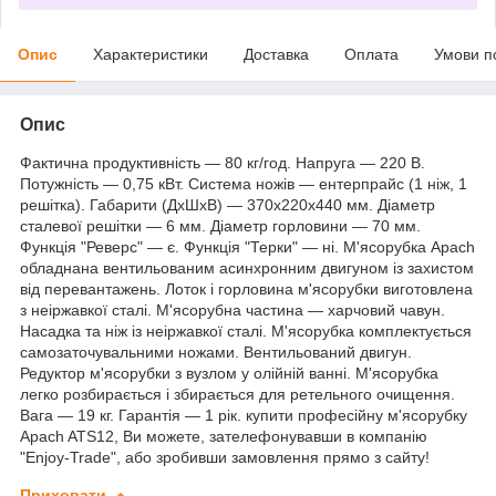
Опис
Характеристики
Доставка
Оплата
Умови п
Опис
Фактична продуктивність — 80 кг/год. Напруга — 220 В.
Потужність — 0,75 кВт. Система ножів — ентерпрайс (1 ніж, 1
решітка). Габарити (ДхШхВ) — 370х220х440 мм. Діаметр
сталевої решітки — 6 мм. Діаметр горловини — 70 мм.
Функція "Реверс" — є. Функція "Терки" — ні. М'ясорубка Apach
обладнана вентильованим асинхронним двигуном із захистом
від перевантажень. Лоток і горловина м'ясорубки виготовлена
з неіржавкої сталі. М'ясорубна частина — харчовий чавун.
Насадка та ніж із неіржавкої сталі. М'ясорубка комплектується
самозаточувальними ножами. Вентильований двигун.
Редуктор м'ясорубки з вузлом у олійній ванні. М'ясорубка
легко розбирається і збирається для ретельного очищення.
Вага — 19 кг. Гарантія — 1 рік. купити професійну м'ясорубку
Apach ATS12, Ви можете, зателефонувавши в компанію
"Enjoy-Trade", або зробивши замовлення прямо з сайту!
Приховати