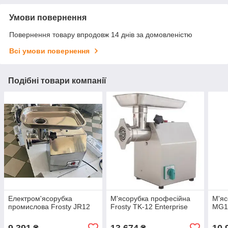
Умови повернення
Повернення товару впродовж 14 днів за домовленістю
Всі умови повернення
Подібні товари компанії
Електром'ясорубка
М'ясорубка професійна
М'я
промислова Frosty JR12
Frosty TK-12 Enterprise
MG1
9 391
13 674
10 