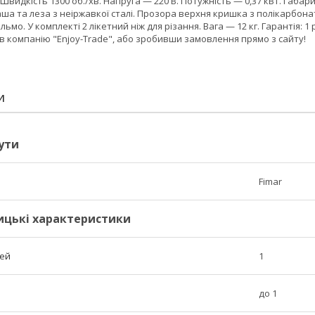
h). Швидкість 1300 об./хв. Напруга — 220 В. Потужність — 0,37 кВт. Г
аша та леза з неіржавкої сталі. Прозора верхня кришка з полікарбон
ьмо. У комплекті 2 лікетний ніж для різання. Вага — 12 кг. Гарантія: 1 
 компанію "Enjoy-Trade", або зробивши замовлення прямо з сайту!
И
ути
Fimar
ицькі характеристики
тей
1
до 1