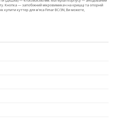
абарити (ДхШхВ) — 470х380х380 мм. Матеріал корпусу — анодований
ату. Кнопка — запобіжний мікровимикач на кришці та опорній
рік купити куттер для м'яса Fimar BC/3N, Ви можете,