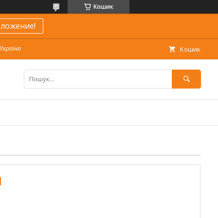
Кошик
ложение!
 Україна
Кошик
N