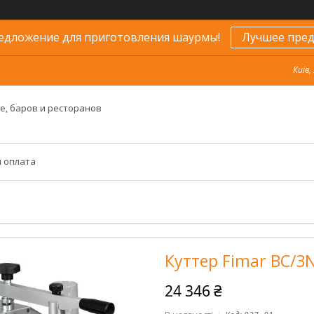
едложение для приготовления шаурмы!
Лучшее пред
Київ,
е, баров и ресторанов
и оплата
Куттер Fimar BC/3
24 346 ₴