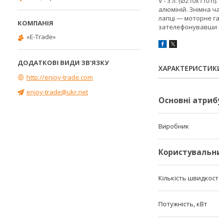
V - 3 л. (Ø210х110 
алюміній. Знімна ч
лапці — моторне гал
зателефонувавши в
«E-Trade»
ХАРАКТЕРИСТИК
http://enjoy-trade.com
enjoy-trade@ukr.net
Основні атриб
Виробник
Користувальн
Кількість швидкос
Потужність, кВт