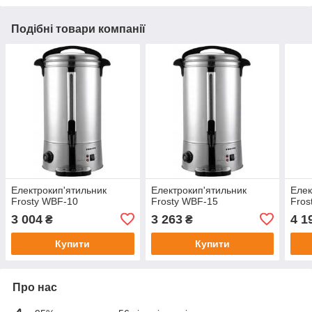
Подібні товари компанії
Електрокип'ятильник
Електрокип'ятильник
Елек
Frosty WBF-10
Frosty WBF-15
Fros
3 004
3 263
4 1
₴
₴
Купити
Купити
Про нас