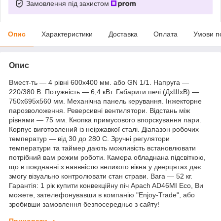
Замовлення під захистом
Опис
Характеристики
Доставка
Оплата
Умови п
Опис
Вмест-ть — 4 рівні 600х400 мм. або GN 1/1. Напруга —
220/380 В. Потужність — 6,4 кВт. Габарити печі (ДхШхВ) —
750х695х560 мм. Механічна панель керування. Інжекторне
парозволоження. Реверсивні вентилятори. Відстань між
рівнями — 75 мм. Кнопка примусового впорскування пари.
Корпус виготовлений із неіржавкої сталі. Діапазон робочих
температур — від 30 до 280 С. Зручні регулятори
температури та таймер дають можливість встановлювати
потрібний вам режим роботи. Камера обладнана підсвіткою,
що в поєднанні з наявністю великого вікна у дверцятах дає
змогу візуально контролювати стан страви. Вага — 52 кг.
Гарантія: 1 рік купити конвекційну піч Apach AD46MI Eco, Ви
можете, зателефонувавши в компанію "Enjoy-Trade", або
зробивши замовлення безпосередньо з сайту!
Приховати