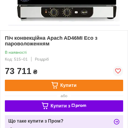
Піч конвекційна Apach AD46MI Eco з
пароволоженням
В наявності
Код: 515~01
Роздріб
73 711
₴
Купити
або
Купити з
Що таке купити з Пром?