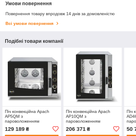
Умови повернення
Повернення товару впродовж 14 днів за домовленістю
Всі умови повернення
Подібні товари компанії
Піч конвекційна Apach
Піч конвекційна Apach
Піч 
AP5QM з
AP10QM з
AD4
пароволоженням
пароволоженням
пар
129 189
206 371
50 
₴
₴