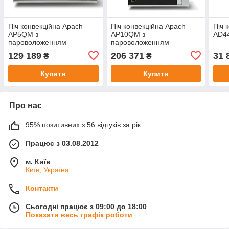
Піч конвекційна Apach
Піч конвекційна Apach
Піч 
AP5QM з
AP10QM з
AD4
пароволоженням
пароволоженням
129 189
206 371
31 
₴
₴
Купити
Купити
Про нас
95% позитивних з 56 відгуків за рік
Працює з 03.08.2012
м. Київ
Київ, Україна
Контакти
Сьогодні працює з 09:00 до 18:00
Показати весь графік роботи