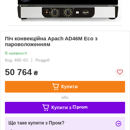
Піч конвекційна Apach AD46M Eco з
пароволоженням
В наявності
Код: 485~01
Роздріб
50 764
₴
Купити
або
Купити з
Що таке купити з Пром?