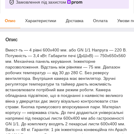
Замовлення під захистом
Опис
Характеристики
Доставка
Оплата
Умови п
Опис
Вмест-ть — 4 рівні 600х400 мм. або GN 1/1 Напруга — 220 В.
Потужність — 3,4 кВт. Габарити печі (ДхШхВ) — 750х650х560
мм. Механічна панель керування. Інжекторне
парозволоження. Відстань між рівнями — 75 мм. Діапазон
робочих температур — від 30 до 280 С. Без реверсу
вентилятора. Внутрішня камера має вентилятор. Зручні
регулятори температури та таймер дають можливість
встановлювати потрібний вам режим роботи. Камера
обладнана підсвіткою, що в поєднанні з наявністю великого
вікна у дверцятах дає змогу візуально контролювати стан
страви. Кнопка примусового впорскування пари. Матеріал
корпусу — неіржавка сталь. До печі додаються універсальні
напрямні під пекарські листи 600х400 мм або гастроємності
GN 1/1. До комплекту входять 2 пекарські листи 600х400 мм.
Вага — 48 кг. Гарантія: 1 рік інжекторна конвекційна піч Apach