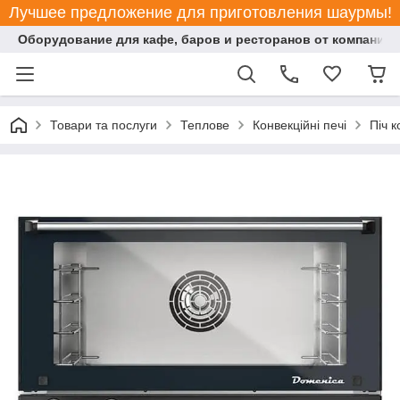
Лучшее предложение для приготовления шаурмы!
Оборудование для кафе, баров и ресторанов от компании "
Товари та послуги
Теплове
Конвекційні печі
Піч 