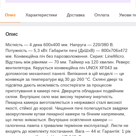
Опис
Характеристики
Доставка
Оплата
Умови п
Опис
Місткість — 4 дека 600х400 мм. Напруга — 220/380 В.
Потужність — 5,3 кВт. Габарити печі (ДхШхВ) — 800х706х472
мм. Конвекційна піч без парозволоження. Серия: LineMicro.
Відстань між рівнями — 70 мм. Таймер на 120 хвилин. Реверс
вентилятора. Керується конвекційна піч UNOX XF043 за
допомогою механічної панелі. Випікання в цій моделі — це
конвекція за температури від 30 до 260 °C. Скляні двері та
підсвітка дають можливість спостерігати за процесом
приготування в камері печі. Дверцята обладнані подвійним
склом. Внутрішнє скло має високу термічну інертність.
Пекарна камера виготовляється з неіржавкої сталі високої
якості, стійкої до корозії. Чищення печі полегшується завдяки
заокругленим кутам пекарної камери та бічним напрямним,
що легко знімається. Внутрішнє освітлення камери —
галогенна лампа з тривалим терміном експлуатації. Листи не
входять до комплекту постачання. Вага — 44 кг. Гарантія: 1 рік