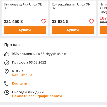
Піч конвекційна Unox XB
Конвекційна піч Unox XF
Піч 
893
023
XEB
One
187
221 450
33 681
₴
₴
200 8
Купити
Купити
Про нас
95% позитивних з 56 відгуків за рік
Працює з 03.08.2012
м. Київ
Київ, Україна
Контакти
Сьогодні вихідний
Показати весь графік роботи