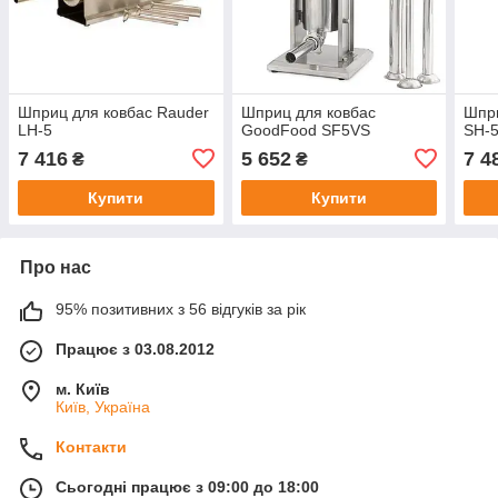
Шприц для ковбас Rauder
Шприц для ковбас
Шпри
LH-5
GoodFood SF5VS
SH-
7 416
5 652
7 4
₴
₴
Купити
Купити
Про нас
95% позитивних з 56 відгуків за рік
Працює з 03.08.2012
м. Київ
Київ, Україна
Контакти
Сьогодні працює з 09:00 до 18:00