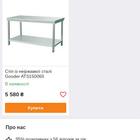
Стіл із неіржавкої сталі
Gooder ATS150060
В наявності
5 580
₴
Купити
Про нас
95% позитивних з 56 відгуків за рік