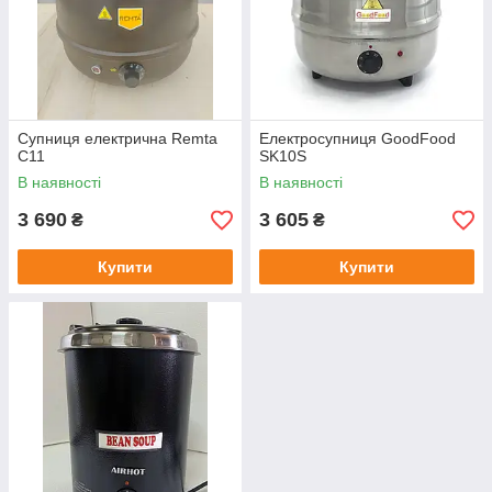
Супниця електрична Remta
Електросупниця GoodFood
C11
SK10S
В наявності
В наявності
3 690
3 605
₴
₴
Купити
Купити