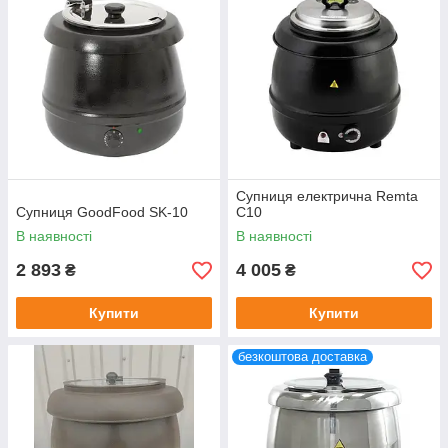
Супниця електрична Remta
Супниця GoodFood SK-10
C10
В наявності
В наявності
2 893
4 005
₴
₴
Купити
Купити
безкоштова доставка