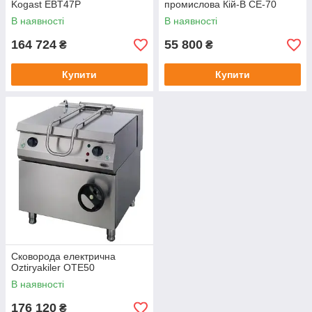
Kogast EBT47P
промислова Кій-В СЕ-70
В наявності
В наявності
164 724
55 800
₴
₴
Купити
Купити
Сковорода електрична
Oztiryakiler OTE50
В наявності
176 120
₴