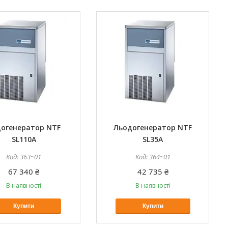
огенератор NTF
Льодогенератор NTF
SL110A
SL35A
363~01
364~01
67 340 ₴
42 735 ₴
В наявності
В наявності
Купити
Купити