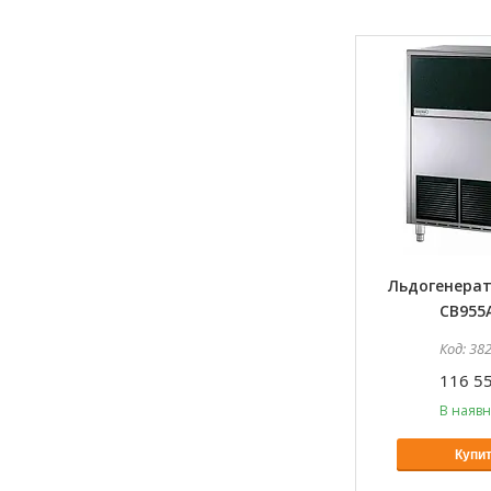
Льдогенера
CB955
38
116 55
В наявн
Купи