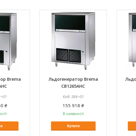
тор Brema
Льдогенератор Brema
Льдо
AHC
CB1265AHC
2~01
384~01
0 ₴
155 918 ₴
ості
В наявності
ти
Купити