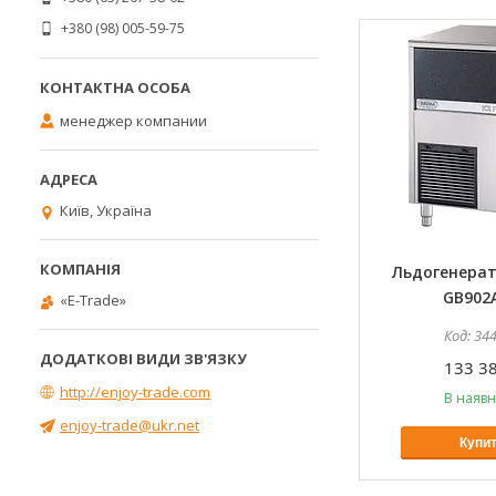
+380 (98) 005-59-75
менеджер компании
Київ, Україна
Льдогенера
GB902
«E-Trade»
34
133 38
http://enjoy-trade.com
В наявн
enjoy-trade@ukr.net
Купи