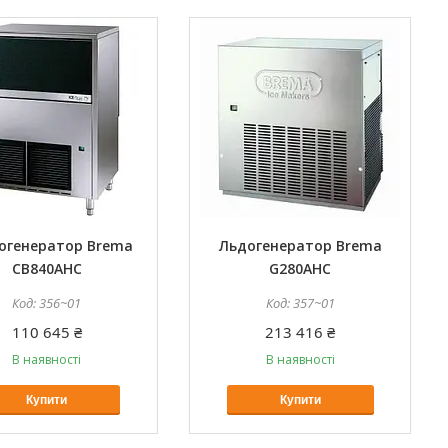
огенератор Brema
Льдогенератор Brema
CB840AHC
G280AHC
356~01
357~01
110 645 ₴
213 416 ₴
В наявності
В наявності
Купити
Купити