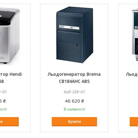
тор Hendi
Льодогенератор Brema
Льод
68
CB184AHC ABS
4~01
339~01
5 ₴
46 620 ₴
ості
В наявності
ти
Купити