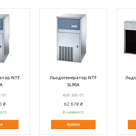
атор NTF
Льодогенератор NTF
Льдо
A
SL90A
5~01
366~01
0 ₴
62 678 ₴
ості
В наявності
ти
Купити