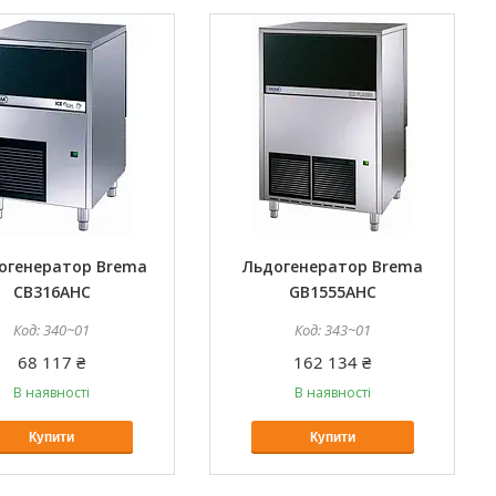
огенератор Brema
Льдогенератор Brema
СВ316AHC
GB1555AHC
340~01
343~01
68 117 ₴
162 134 ₴
В наявності
В наявності
Купити
Купити