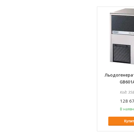
Льодогенера
GB601
35
128 67
В наявн
Купи