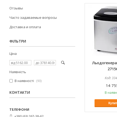
Отзывы
Часто задаваемые вопросы
Доставка и оплата
ФІЛЬТРИ
Ціна
Льодогенера
2715
Наявність
33
В наявності
90
14 75
КОНТАКТИ
В наявн
Купи
+380 (63) 267-38-62