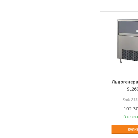
Льдогенер
SL26
233
102 30
В наявн
Купи