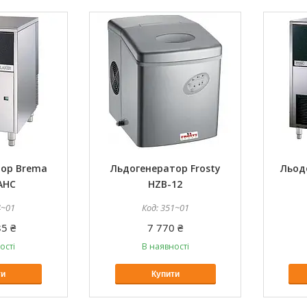
тор Brema
Льдогенератор Frosty
Льод
AHC
HZB-12
4~01
351~01
5 ₴
7 770 ₴
ості
В наявності
ти
Купити