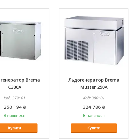
генератор Brema
Льдогенератор Brema
C300A
Muster 250A
379~01
380~01
250 194 ₴
324 786 ₴
В наявності
В наявності
Купити
Купити