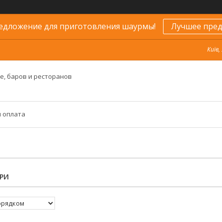
едложение для приготовления шаурмы!
Лучшее пред
Київ,
е, баров и ресторанов
и оплата
РИ