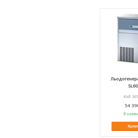
Льодогенер
SL60
36
54 39
В наявн
Купи