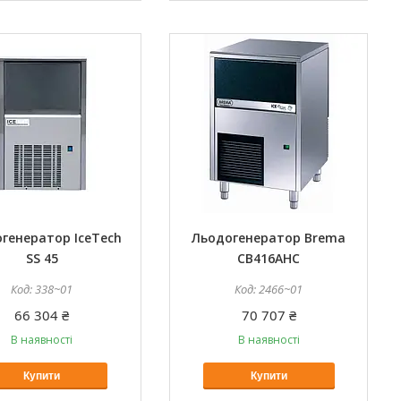
генератор IceTech
Льодогенератор Brema
SS 45
СВ416AHC
338~01
2466~01
66 304 ₴
70 707 ₴
В наявності
В наявності
Купити
Купити