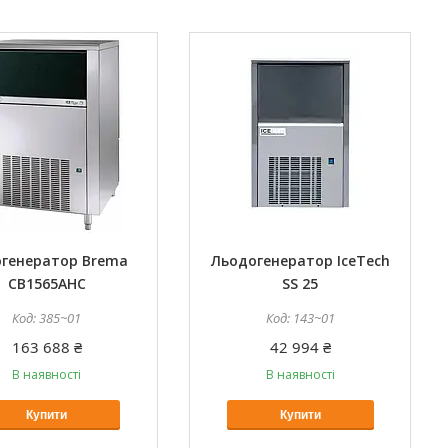
генератор Brema
Льодогенератор IceTech
CB1565AHC
SS 25
385~01
143~01
163 688 ₴
42 994 ₴
В наявності
В наявності
Купити
Купити