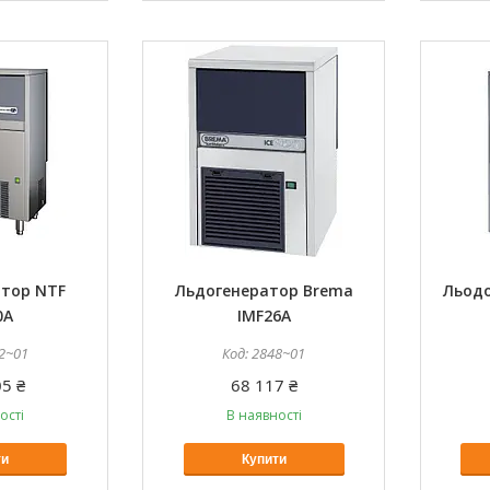
атор NTF
Льдогенератор Brema
Льодо
0A
IMF26A
2~01
2848~01
5 ₴
68 117 ₴
ості
В наявності
ти
Купити